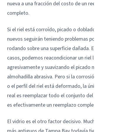
nueva a una fracción del costo de un reemplazo
completo.
Si el riel está corroído, picado o doblado, rodillos
nuevos seguirán teniendo problemas porque están
rodando sobre una superficie dañada. En algunos
casos, podemos reacondicionar un riel limpiándolo
agresivamente y suavizando el picado menor con una
almohadilla abrasiva. Pero si la corrosión es profunda
o el perfil del riel está deformado, la única solución
real es reemplazar todo el conjunto del marco, lo cual
es efectivamente un reemplazo completo de puerta.
El vidrio es el otro factor decisivo. Muchos hogares
más antiguos de Tampa Bay todavía tienen puertas