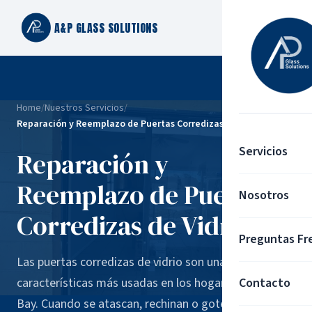
A&P GLASS SOLUTIONS
Home
/
Nuestros Servicios
/
Reparación y Reemplazo de Puertas Corredizas de Vidrio
Servicios
Reparación y
Reemplazo de Puertas
Nosotros
Corredizas de Vidrio
Preguntas Fr
Las puertas corredizas de vidrio son una de las
características más usadas en los hogares de Tampa
Contacto
Bay. Cuando se atascan, rechinan o gotean, la vida