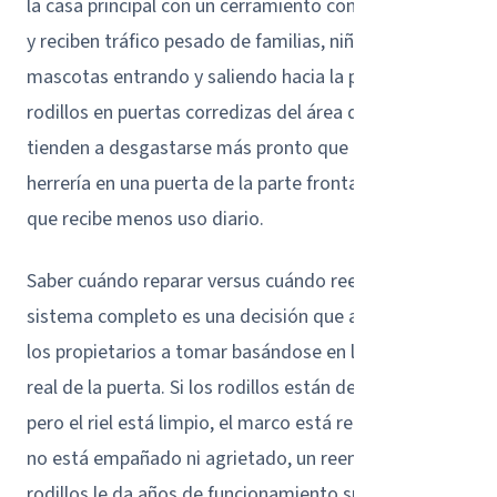
la casa principal con un cerramiento con mosquitero
y reciben tráfico pesado de familias, niños y
mascotas entrando y saliendo hacia la piscina. Los
rodillos en puertas corredizas del área de piscina
tienden a desgastarse más pronto que la misma
herrería en una puerta de la parte frontal de la casa
que recibe menos uso diario.
Saber cuándo reparar versus cuándo reemplazar el
sistema completo es una decisión que ayudamos a
los propietarios a tomar basándose en la condición
real de la puerta. Si los rodillos están desgastados
pero el riel está limpio, el marco está recto, y el vidrio
no está empañado ni agrietado, un reemplazo de
rodillos le da años de funcionamiento suave por una