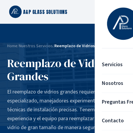
A&P GLASS SOLUTIONS
Home
/
Nuestros Servicios
/
Reemplazo de Vidrios Grandes
Reemplazo de Vidrios
Servicios
Grandes
Nosotros
El reemplazo de vidrios grandes requiere equipo
especializado, manejadores experimentados y
Preguntas Fr
técnicas de instalación precisas. Tenemos la
experiencia y el equipo para reemplazar paneles de
Contacto
vidrio de gran tamaño de manera segura en