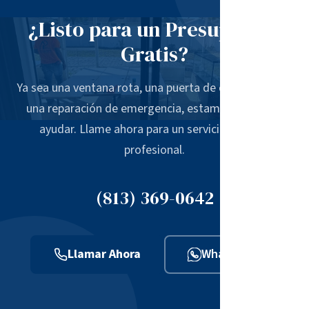
puedan acomodar las dimensiones del panel, y
trabajo estructural más extenso.
¿Listo para un Presupuesto
traemos el equipo adecuado. Algunos trabajos
requieren remover el vidrio desde el exterior
Gratis?
usando andamios o una grúa, lo cual coordinamos
con anticipación para que no haya sorpresas el día
Ya sea una ventana rota, una puerta de ducha nueva o
de la instalación.
una reparación de emergencia, estamos aquí para
ayudar. Llame ahora para un servicio rápido y
profesional.
(813) 369-0642
Llamar Ahora
WhatsApp