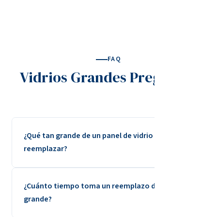
FAQ
Vidrios Grandes Preguntas
¿Qué tan grande de un panel de vidrio pueden
reemplazar?
Manejamos paneles de vidrio de prácticamente
¿Cuánto tiempo toma un reemplazo de vidrio
cualquier tamaño. No hay panel residencial o
grande?
comercial que no podamos reemplazar.