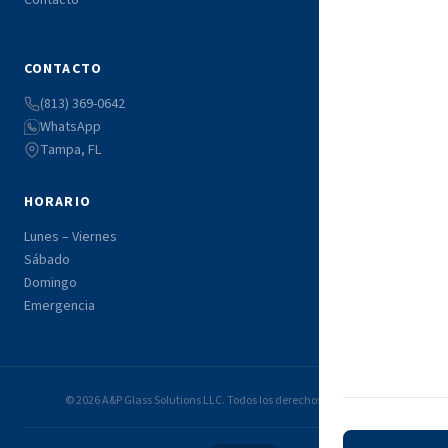
CONTACTO
(813) 369-0642
WhatsApp
Tampa, FL
HORARIO
Lunes – Viernes
9:00 AM – 5:00 PM
Sábado
8:00 AM – 2:00 PM
Domingo
Cerrado
Emergencia
Disponible
© 2026 A&P Glass Solutions LLC. Todos los derechos reservados.